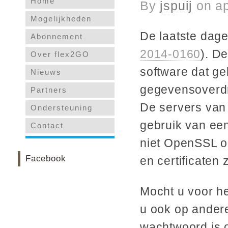
Home
By
jspuij
on
ap
Mogelijkheden
De laatste dage
Abonnement
2014-0160
). D
Over flex2GO
software dat g
Nieuws
gegevensoverdra
Partners
De servers van
Ondersteuning
gebruik van ee
Contact
niet OpenSSL o
Facebook
en certificaten 
Mocht u voor h
u ook op andere
wachtwoord is o