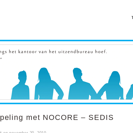
peling met NOCORE – SEDIS
ij
on
november 20, 2010