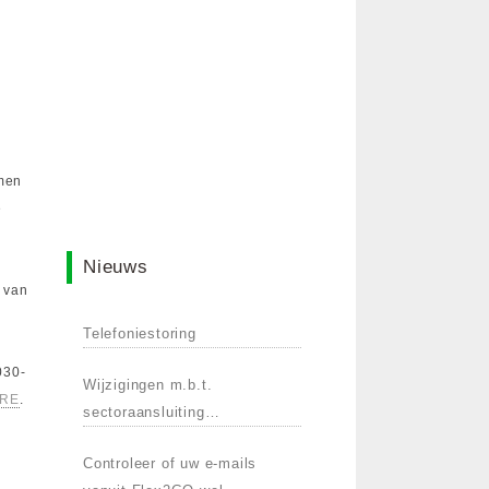
men
e
Nieuws
 van
Telefoniestoring
030-
Wijzigingen m.b.t.
ORE
.
sectoraansluiting
Belastingdienst.
Controleer of uw e-mails