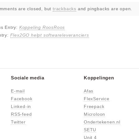
mments are closed, but
trackbacks
and pingbacks are open.
us Entry:
Koppeling RoosRoos
ntry:
Flex2GO helpt softwareleveranciers
Sociale media
Koppelingen
E-mail
Afas
Facebook
FlexService
Linked-in
Freepack
RSS-feed
Microloon
Twitter
Ondertekenen.nl
SETU
Unit 4