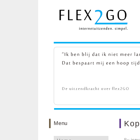
Kop
Menu
By
jspu