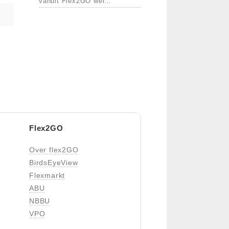
vanuit Flex2GO wel
aankomen.
Flex2GO
Over flex2GO
BirdsEyeView
Flexmarkt
ABU
NBBU
VPO