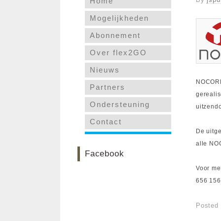
Home
Mogelijkheden
Abonnement
Over flex2GO
Nieuws
NOCORE/
Partners
gereali
Ondersteuning
uitzend
Contact
De uitg
alle NO
Facebook
Voor mee
656 156
Posted