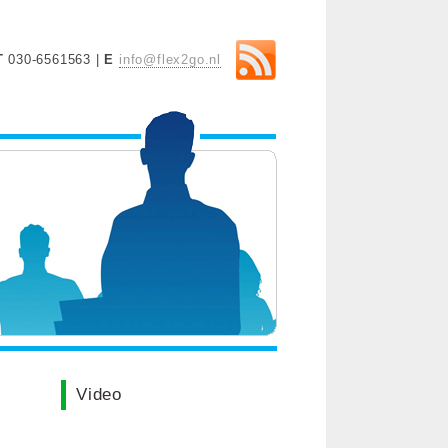
T
030-6561563 |
E
info@flex2go.nl
Video