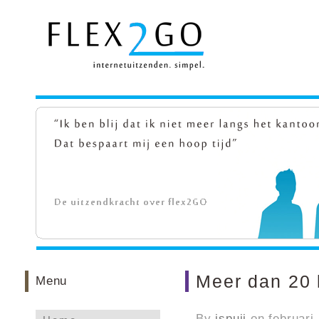
Meer dan 20 
Menu
By
jspuij
on
februari