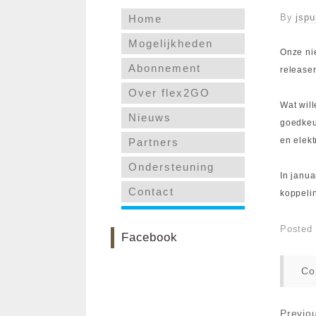
By
jspu
Home
Mogelijkheden
Onze nie
Abonnement
release
Over flex2GO
Wat will
Nieuws
goedkeur
en elekt
Partners
Ondersteuning
In janua
Contact
koppeli
Posted
Facebook
Co
Previo