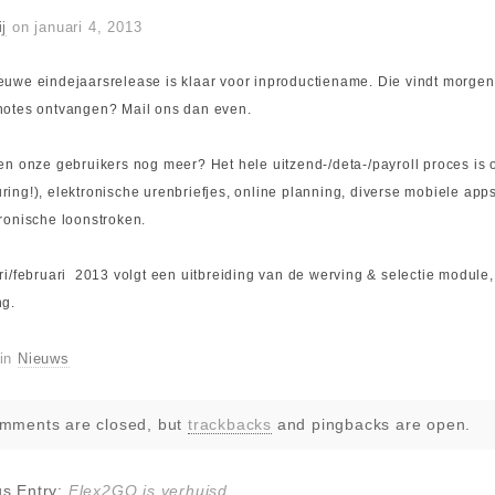
ij
on
januari 4, 2013
uwe eindejaarsrelease is klaar voor inproductiename. Die vindt morgenv
notes ontvangen? Mail ons dan even.
en onze gebruikers nog meer? Het hele uitzend-/deta-/payroll proces is o
ing!), elektronische urenbriefjes, online planning, diverse mobiele apps
ronische loonstroken.
ri/februari 2013 volgt een uitbreiding van de werving & selectie module, 
ng.
 in
Nieuws
mments are closed, but
trackbacks
and pingbacks are open.
us Entry:
Flex2GO is verhuisd