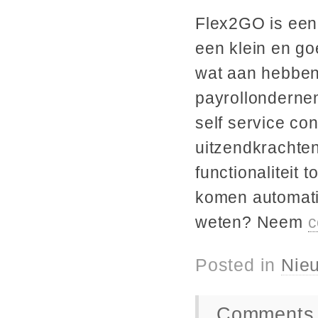
Flex2GO is een 
een klein en g
wat aan hebben
payrollonderne
self service co
uitzendkrachte
functionaliteit
komen automati
weten? Neem
c
Posted in
Nie
Comments 