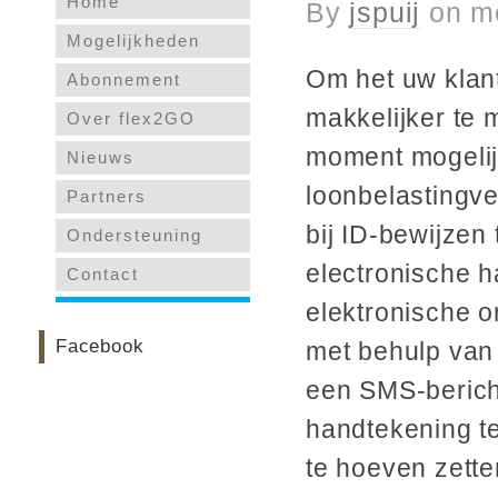
Home
By
jspuij
on
m
Mogelijkheden
Om het uw klan
Abonnement
makkelijker te 
Over flex2GO
moment mogelij
Nieuws
loonbelastingve
Partners
bij ID-bewijzen
Ondersteuning
electronische 
Contact
elektronische o
Facebook
met behulp van 
een SMS-bericht
handtekening te
te hoeven zette